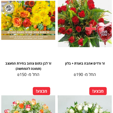
זר ורדים אהבה בוערת + בלון
זר לבן כתום צהוב בחירת המעצב
(תמונה להמחשה)
החל מ-
190
₪
החל מ-
150
₪
מבצע!
מבצע!