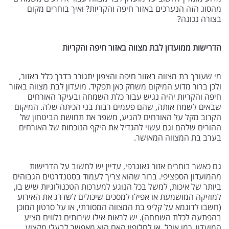
מהסוג הזה הנערכים באזור חיפה והקריות? ואיך בוחרים מקום
בצורה נכונה?
הדרישות ממועדון לבת מצווה באזור חיפה והקריות
מי שעורך בת מצווה באזור חיפה והצפון יתגורר בדרך כלל באזור,
ולכן ברור מדוע המיקום משחק כאן תפקיד. מועדון לבת מצווה באזור
חיפה והקריות יהיה נגיש עבור כלת השמחה ובעיקר האורחים
שבאים לשמח אותה, שהם פעמים רבות בני הכיתה שלה. המיקום
הקרוב מקל על האורחים להגיע, משפר את תחושת הביטחון של
ההורים שלהם וגם עשוי להגדיל את היקף הנוכחות של האורחים
בערב בת המצווה המאושר.
גם כאשר בוחרים אזור גאוגרפי, עדיין יש לחשוב על הדרישות
מהמועדון הספציפי. ברור שהוא צריך לעמוד בסטנדרטים הגבוהים
ביותר של איכות, למשל בכל הנוגע למערכות הטכנולוגיות שיש בו,
למוזיקה המושמעת או אפילו למסכים שיכולים לשדרג את האירוע
(חשבו לדוגמא על קליפ בת המצווה המסורתי, או על סרטון המוכן
בהפתעה לכלת השמחה). יש לראות אילו שירותים נלווים מציע
המועדון, כמו אוכל, או לחלופין האם הוא מאפשר לבעלי מקצוע