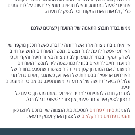
אחרים לפעול בתחומו, ובאילו תנאים. מומלץ לחשוב על לוח זמנים
כללי, ולראות האם המקום יוכל לספק לו מענה.
ממש בגדר חובה: התאמה של המועדון לצרכים שלכם
אין אירוע בת מצווה אחד אשר דומה לחברו, כאשר תכנון מוקפד של
האירוע יאפשר לדעת למה מצפים. מספר האורחים המשוער חייב
לשחק תפקיד בבחירת מועדון לבת מצווה באזור חיפה והקריות, כי
המועדון חייב להתאים בגודלו כמו כפפה ליד למספר האורחים
המשוער. אם המועדון קטן מדי תהיה צפיפות שתפגע בחוויה של
האורחים או אפילו בבטיחות של האירוע, כשמנגד, אולם גדול מדי
עלול להביא לתחושה של אירוע דל משתתפים, גם אם כל המוזמנים
יגיעו.
לצד זה, חובה להתייחס למחיר האירוע באותו מועדון, כי עם כל
הרצון לספק אירוע חד פעמי, אין צורך לפשוט בגללו רגל.
להזמנת
סידורי פרחים
למסיבת בת המצווה של בתכם ליחצו כאן
והזמינו פרחים מהחקלאים
של צפון הארץ ועמק יזרעאל.