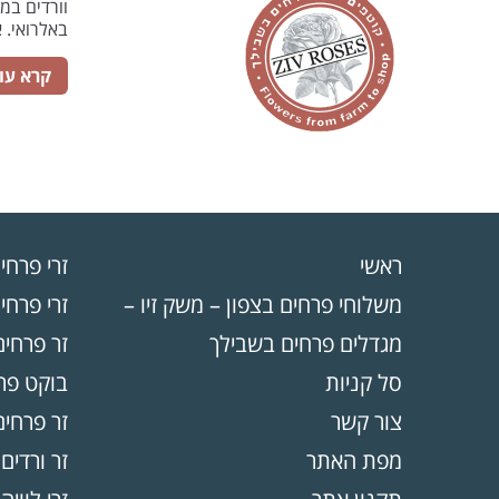
וורדים במ
באלרואי. 
קרא עו
ראשי
זרי פרחי
משלוחי פרחים בצפון – משק זיו –
זרי פרחים
מגדלים פרחים בשבילך
זר פרחים
סל קניות
בוקט פרח
צור קשר
זר פרחים
מפת האתר
זר ורדים