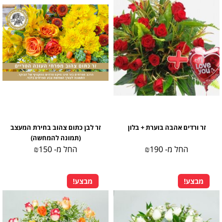
זר ורדים אהבה בוערת + בלון
זר לבן כתום צהוב בחירת המעצב
(תמונה להמחשה)
החל מ-
190
₪
החל מ-
150
₪
מבצע!
מבצע!