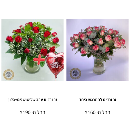
זר ורדים להתרגש ביחד
זר ורדים ערב של שושנים+בלון
החל מ-
160
₪
החל מ-
190
₪