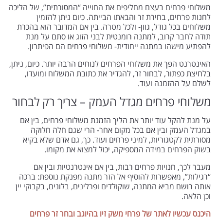
משלוחי פרחים בעצם מחליפים את החוייה “המסורתית”, של הליכה
לחנות פרחים, בחירת זר והבאתו הבייתה. כיום ניתן להזמין
משלוחים בכל גודל, גוון- ולכל מטרה. בין אם המדובר הוא בהכרת
תודה לחבר קרוב, למתנה רומנטית לבני הזוג או סתם על מנת
להפתיע מישהו במתנה ייחודית- משלוחי פרחים הם הפיתרון.
האינטרנט הפך את משלוחי הפרחים לנוחים הרבה יותר. כיום, ניתן,
בלחיצת כפתור, לבחור זר, להגדיר את כתובת המשלוח ומועדו,
לשלם על ההזמנה ועוד.
משלוחי פרחים מגדל העמק – צריך רק לבחור
על מנת להקל עוד יותר את הליך הזמנת משלוחי פרחים, בין אם
במגדל העמק ובין אם בכל מקום אחר- הרי שגם חלה חלוקה
מסורתית לקטגוריות, למיני פרחים ועוד. כך, גם אדם שלא בקיא
בשוק הפרחים במידה המספיקה, יכול למצוא את מקומו.
מעבר לכך, חנויות פרחים רבות, בין אם אינטרנטיות ובין אם
“רגילות”, מאפשרות להוסיף אל הזר מתנה מפנקת נוספת: ברכה
אותה רושם מביא המתנה, שוקולדים ופרלינים, בלונים, בקבוקי יין
וכן הלאה.
היכנס עכשיו לאתר של פרחי משק זיו בהיוגב ובחר זר פרחים